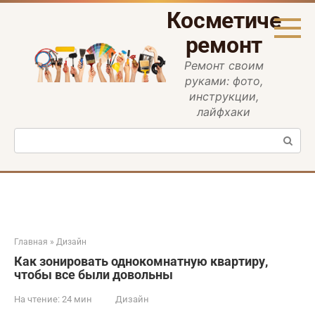
Перейти
Косметическ
к
контенту
ремонт
Ремонт своим
руками: фото,
инструкции,
лайфхаки
Поиск:
Главная
»
Дизайн
Как зонировать однокомнатную квартиру,
чтобы все были довольны
На чтение:
24 мин
Дизайн