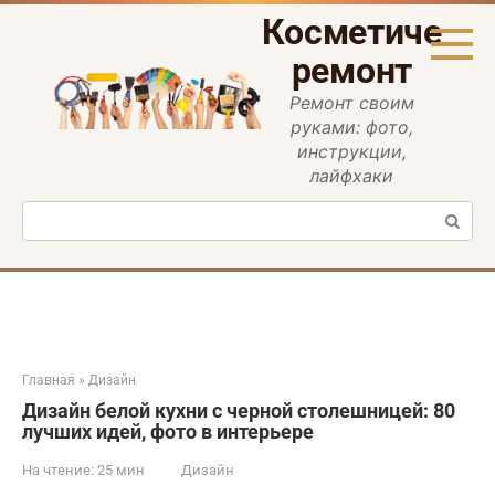
Перейти
Косметическ
к
контенту
ремонт
Ремонт своим
руками: фото,
инструкции,
лайфхаки
Поиск:
Главная
»
Дизайн
Дизайн белой кухни с черной столешницей: 80
лучших идей, фото в интерьере
На чтение:
25 мин
Дизайн