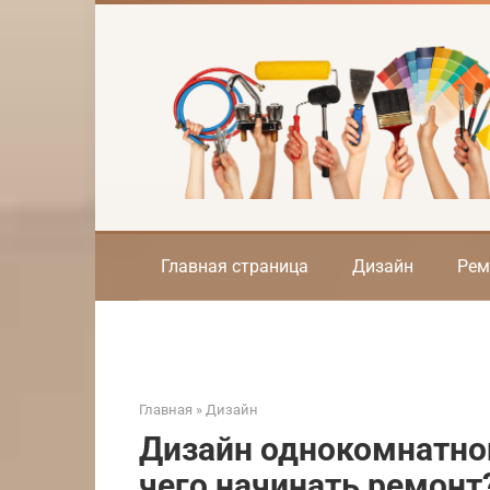
Перейти
к
контенту
Главная страница
Дизайн
Рем
Главная
»
Дизайн
Дизайн однокомнатной
чего начинать ремонт