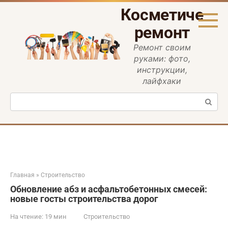
Перейти
Косметическ
к
контенту
ремонт
Ремонт своим
руками: фото,
инструкции,
лайфхаки
Поиск:
Главная
»
Строительство
Обновление абз и асфальтобетонных смесей:
новые госты строительства дорог
На чтение:
19 мин
Строительство