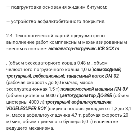
— подгрунтовка основания жидким битумом;
— устройство асфальтобетонного покрытия.
2.4. Технологической картой предусмотрено
выполнение работ комплексным механизированным
звеном в составе:
экскаватор-погрузчик JCB 3CX m
, (объем экскаваторного ковша 0,48 м , объем
челюстного погрузочного ковша 1,0 м )
самоходный,
тротуарный, вибрационный, тандемный каток DМ 02
(рабочая скорость до 8,0 км/час, масса
эксплуатационная 1,5 т);
поливомоечной машины ПМ-3У
(объем цистерны 6000 л);
автогудронатор ДС-39Б
(объем
цистерны 4000 л);
тротуарный асфальтоукладчик
VOGELE
SUPER BOY
(ширина полосы укладки от 1,2 до 3,1
м, масса асфальтоукладчика 4,7 т, рабочая скорость 20
м/мин, объем приемного бункера 5,0 т) в качестве
ведущего механизма.