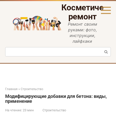
Перейти
Косметическ
к
контенту
ремонт
Ремонт своим
руками: фото,
инструкции,
лайфхаки
Поиск:
Главная
»
Строительство
Модифицирующие добавки для бетона: виды,
применение
На чтение:
23 мин
Строительство