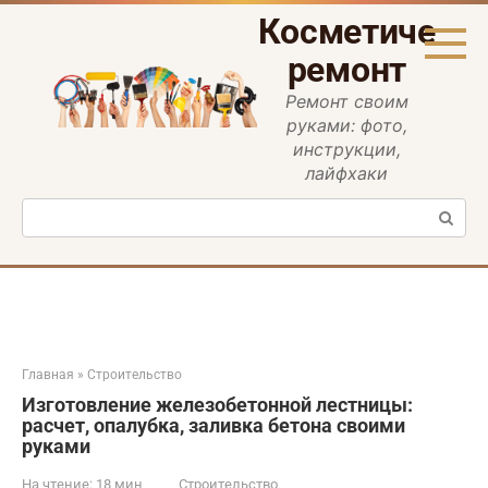
Перейти
Косметическ
к
контенту
ремонт
Ремонт своим
руками: фото,
инструкции,
лайфхаки
Поиск:
Главная
»
Строительство
Изготовление железобетонной лестницы:
расчет, опалубка, заливка бетона своими
руками
На чтение:
18 мин
Строительство