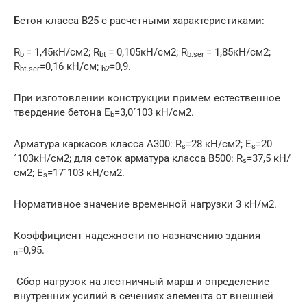
Бетон класса В25 с расчетными характеристиками:
R
= 1,45кН/см2; R
= 0,105кН/см2; R
= 1,85кН/см2;
b
bt
b.ser
R
=0,16 кН/см;
=0,9.
bt.ser
b2
При изготовлении конструкции примем естественное
твердение бетона E
=3,0´103 кН/см2.
b
Арматура каркасов класса А300: R
=28 кН/см2; E
=20
s
s
´103кН/см2; для сеток арматура класса В500: R
=37,5 кН/
s
см2; E
=17´103 кН/см2.
s
Нормативное значение временной нагрузки 3 кН/м2.
Коэффициент надежности по назначению здания
=0,95.
n
Сбор нагрузок на лестничный марш и определение
внутренних усилий в сечениях элемента от внешней