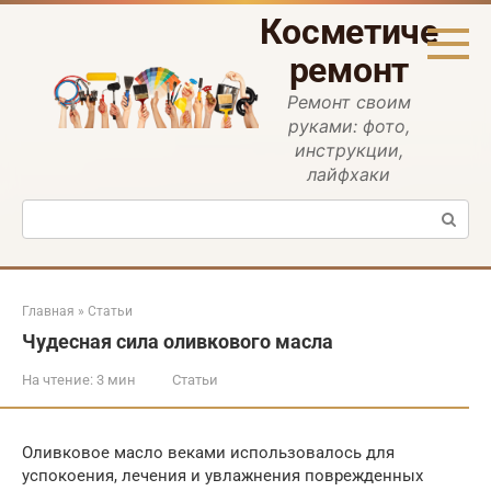
Перейти
Косметическ
к
контенту
ремонт
Ремонт своим
руками: фото,
инструкции,
лайфхаки
Поиск:
Главная
»
Статьи
Чудесная сила оливкового масла
На чтение:
3 мин
Статьи
Оливковое масло веками использовалось для
успокоения, лечения и увлажнения поврежденных