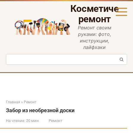
Перейти
Косметическ
к
контенту
ремонт
Ремонт своим
руками: фото,
инструкции,
лайфхаки
Поиск:
Главная
»
Ремонт
Забор из необрезной доски
На чтение:
20 мин
Ремонт