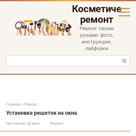
Перейти
Косметическ
к
контенту
ремонт
Ремонт своим
руками: фото,
инструкции,
лайфхаки
Поиск:
Главная
»
Ремонт
Установка решеток на окна
На чтение:
20 мин
Ремонт