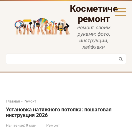
Перейти
Косметическ
к
контенту
ремонт
Ремонт своим
руками: фото,
инструкции,
лайфхаки
Поиск:
Главная
»
Ремонт
Установка натяжного потолка: пошаговая
инструкция 2026
На чтение:
9 мин
Ремонт