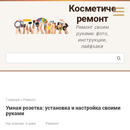
Перейти
Косметическ
к
контенту
ремонт
Ремонт своим
руками: фото,
инструкции,
лайфхаки
Поиск:
Главная
»
Ремонт
Умная розетка: установка и настройка своими
руками
На чтение:
6 мин
Ремонт