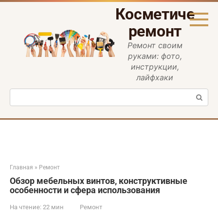
Перейти
Косметическ
к
контенту
ремонт
Ремонт своим
руками: фото,
инструкции,
лайфхаки
Поиск:
Главная
»
Ремонт
Обзор мебельных винтов, конструктивные
особенности и сфера использования
На чтение:
22 мин
Ремонт