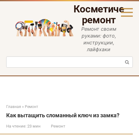
Перейти
Косметическ
к
контенту
ремонт
Ремонт своим
руками: фото,
инструкции,
лайфхаки
Поиск:
Главная
»
Ремонт
Как вытащить сломанный ключ из замка?
На чтение:
23 мин
Ремонт