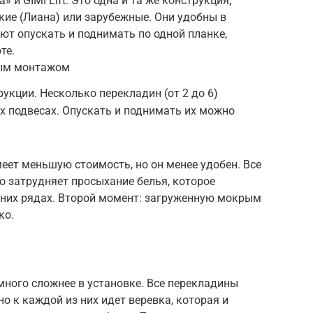
 и GIMI Lift. Это одна и та же конструкция,
кие (Лиана) или зарубежные. Они удобны в
яют опускать и поднимать по одной планке,
те.
ным монтажом
укции. Несколько перекладин (от 2 до 6)
х подвесах. Опускать и поднимать их можно
меет меньшую стоимость, но он менее удобен. Все
то затрудняет просыхание белья, которое
дних рядах. Второй момент: загруженную мокрым
ко.
ного сложнее в установке. Все перекладины
но к каждой из них идет веревка, которая и