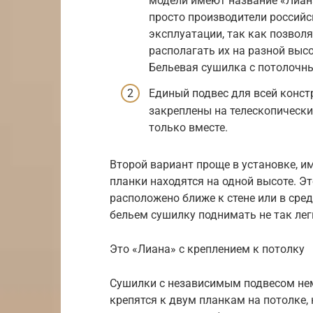
модели имеют название «Лиана»
просто производители российс
эксплуатации, так как позвол
располагать их на разной высо
Бельевая сушилка с потолоч
Единый подвес для всей констр
закреплены на телескопически
только вместе.
Второй вариант проще в установке, и
планки находятся на одной высоте. Э
расположено ближе к стене или в сре
бельем сушилку поднимать не так лег
Это «Лиана» с креплением к потолку
Сушилки с независимым подвесом нем
крепятся к двум планкам на потолке, 