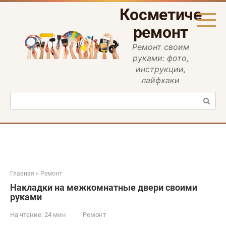
Перейти
Косметическ
к
контенту
ремонт
Ремонт своим
руками: фото,
инструкции,
лайфхаки
Поиск:
Главная
»
Ремонт
Накладки на межкомнатные двери своими
руками
На чтение:
24 мин
Ремонт