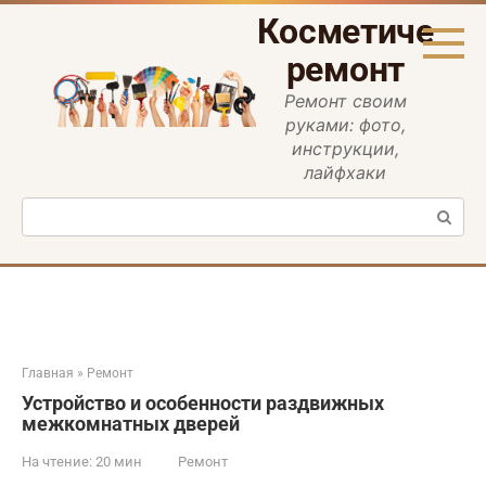
Перейти
Косметическ
к
контенту
ремонт
Ремонт своим
руками: фото,
инструкции,
лайфхаки
Поиск:
Главная
»
Ремонт
Устройство и особенности раздвижных
межкомнатных дверей
На чтение:
20 мин
Ремонт