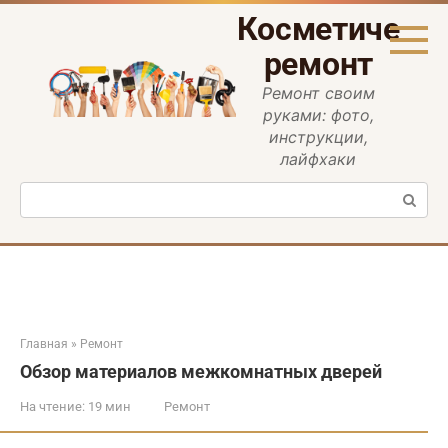
Перейти
Косметическ
к
контенту
ремонт
Ремонт своим
руками: фото,
инструкции,
лайфхаки
Поиск:
Главная
»
Ремонт
Обзор материалов межкомнатных дверей
На чтение:
19 мин
Ремонт