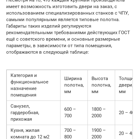
Несмотря на то, что каждый крупный производитель
имеет возможность изготовить двери на заказ, с
использованием специализированных станков с ЧПУ,
самыми популярными является типовые полотна.
Габариты таких изделий регулируются
рекомендательными требованиями действующих ГОСТ
ещё с советского времени, и основные размерные
параметры, в зависимости от типа помещения,
отображаются в следующей таблице:
Категория и
Ширина
Высота
Толщина
функциональное
полотна,
полотна,
двери,
назначение
мм
мм
мм
помещения
Санузел,
600 –
1800 –
гардеробная,
20 – 40
700
2000
прихожая
Кухня, жилая
700 –
1900 –
20 – 45
комната до 12 м2
800
2000