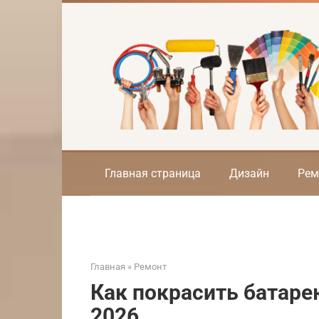
Перейти
к
контенту
Главная страница
Дизайн
Рем
Главная
»
Ремонт
Как покрасить батаре
2026