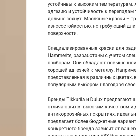
устойчивы к высоким температурам.
адгезию и устойчивость к перепадам 
дольше сохнут. Масляные краски – т
износостойкостью, но требующий дли
поверхности.
Специализированные краски для радиат
Hammerite, разработаны с учетом сп
приборам. Они обладают повышенной 
хорошей адгезией к металлу. Наприме
представленная в различных цветах, в
популярным выбором благодаря своей
Бренды Tikkurila и Dulux предлагают 
отличающихся высоким качеством и д
антикоррозийных покрытиях, идеальн
предлагает более бюджетные вариант
конкретного бренда зависит от ваше
краска для радиатора V33 Реновация б