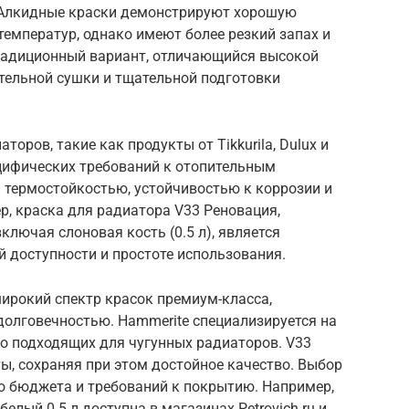
 Алкидные краски демонстрируют хорошую
температур, однако имеют более резкий запах и
радиционный вариант, отличающийся высокой
тельной сушки и тщательной подготовки
оров, такие как продукты от Tikkurila, Dulux и
ецифических требований к отопительным
термостойкостью, устойчивостью к коррозии и
р, краска для радиатора V33 Реновация,
ключая слоновая кость (0.5 л), является
 доступности и простоте использования.
широкий спектр красок премиум-класса,
олговечностью. Hammerite специализируется на
о подходящих для чугунных радиаторов. V33
ы, сохраняя при этом достойное качество. Выбор
го бюджета и требований к покрытию. Например,
елый 0.5 л доступна в магазинах Petrovich.ru и