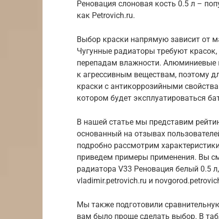
Реновация слоновая кость 0.5 л – по
как Petrovich.ru.
Выбор краски напрямую зависит от ма
Чугунные радиаторы требуют красок,
перепадам влажности. Алюминиевые и
к агрессивным веществам, поэтому д
краски с антикоррозийными свойства
котором будет эксплуатироваться бат
В нашей статье мы представим рейтин
основанный на отзывах пользователей
подробно рассмотрим характеристики 
приведем примеры применения. Вы с
радиатора V33 Реновация белый 0.5 л,
vladimir.petrovich.ru и novgorod.petrov
Мы также подготовили сравнительную
вам было проще сделать выбор. В таб