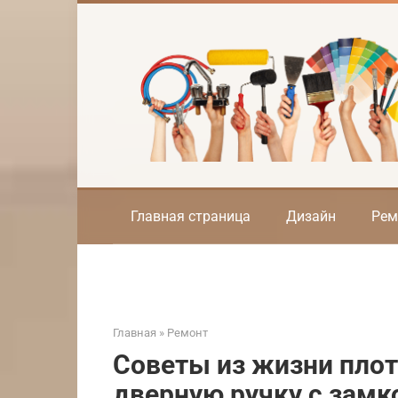
Перейти
к
контенту
Главная страница
Дизайн
Рем
Главная
»
Ремонт
Советы из жизни плот
дверную ручку с замко