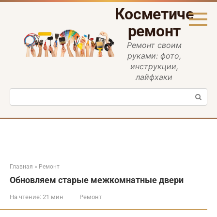
Перейти
Косметическ
к
контенту
ремонт
Ремонт своим
руками: фото,
инструкции,
лайфхаки
Поиск:
Главная
»
Ремонт
Обновляем старые межкомнатные двери
На чтение:
21 мин
Ремонт