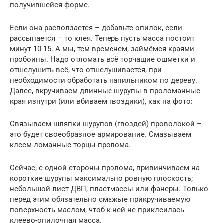
получившейся форме.
Если она расползается – добавьте опилок, если
рассыпается – то клея. Теперь пусть масса постоит
минут 10-15. А мы, тем временем, займёмся краями
пробоины. Надо отломать всё торчащие ошметки и
отшелушить всё, что отшелушивается, при
необходимости обработать напильником по дереву.
Далее, вкручиваем длинные шурупы в проломанные
края изнутри (или вбиваем гвоздики), как на фото:
Связываем шляпки шурупов (гвоздей) проволокой –
это будет своеобразное армирование. Смазываем
клеем ломанные торцы пролома.
Сейчас, с одной стороны пролома, привинчиваем на
короткие шурупы максимально ровную плоскость;
небольшой лист ДВП, пластмассы или фанеры. Только
перед этим обязательно смажьте прикручиваемую
поверхность маслом, чтоб к ней не приклеилась
клеево-опилочная масса.