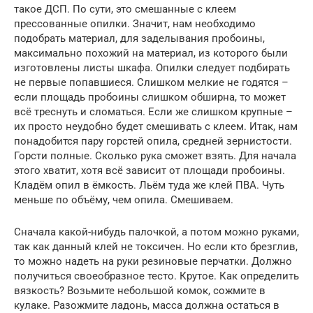
такое ДСП. По сути, это смешанные с клеем
прессованные опилки. Значит, нам необходимо
подобрать материал, для заделывания пробоины,
максимально похожий на материал, из которого были
изготовлены листы шкафа. Опилки следует подбирать
не первые попавшиеся. Слишком мелкие не годятся –
если площадь пробоины слишком обширна, то может
всё треснуть и сломаться. Если же слишком крупные –
их просто неудобно будет смешивать с клеем. Итак, нам
понадобится пару горстей опила, средней зернистости.
Горсти полные. Сколько рука сможет взять. Для начала
этого хватит, хотя всё зависит от площади пробоины.
Кладём опил в ёмкость. Льём туда же клей ПВА. Чуть
меньше по объёму, чем опила. Смешиваем.
Сначала какой-нибудь палочкой, а потом можно руками,
так как данный клей не токсичен. Но если кто брезглив,
то можно надеть на руки резиновые перчатки. Должно
получиться своеобразное тесто. Крутое. Как определить
вязкость? Возьмите небольшой комок, сожмите в
кулаке. Разожмите ладонь, масса должна остаться в