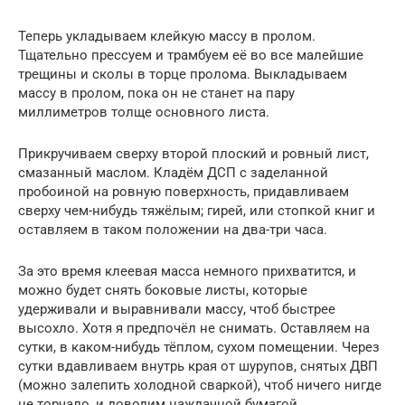
Теперь укладываем клейкую массу в пролом.
Тщательно прессуем и трамбуем её во все малейшие
трещины и сколы в торце пролома. Выкладываем
массу в пролом, пока он не станет на пару
миллиметров толще основного листа.
Прикручиваем сверху второй плоский и ровный лист,
смазанный маслом. Кладём ДСП с заделанной
пробоиной на ровную поверхность, придавливаем
сверху чем-нибудь тяжёлым; гирей, или стопкой книг и
оставляем в таком положении на два-три часа.
За это время клеевая масса немного прихватится, и
можно будет снять боковые листы, которые
удерживали и выравнивали массу, чтоб быстрее
высохло. Хотя я предпочёл не снимать. Оставляем на
сутки, в каком-нибудь тёплом, сухом помещении. Через
сутки вдавливаем внутрь края от шурупов, снятых ДВП
(можно залепить холодной сваркой), чтоб ничего нигде
не торчало, и доводим наждачной бумагой.