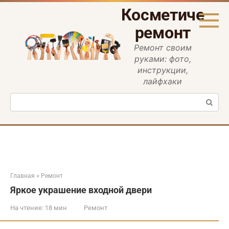
Перейти
Косметическ
к
контенту
ремонт
Ремонт своим
руками: фото,
инструкции,
лайфхаки
Поиск:
Главная
»
Ремонт
Яркое украшение входной двери
На чтение:
18 мин
Ремонт