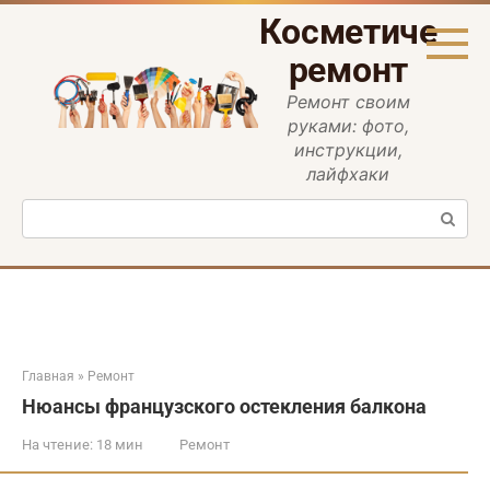
Перейти
Косметическ
к
контенту
ремонт
Ремонт своим
руками: фото,
инструкции,
лайфхаки
Поиск:
Главная
»
Ремонт
Нюансы французского остекления балкона
На чтение:
18 мин
Ремонт