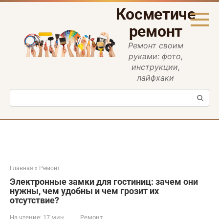
Перейти
Косметическ
к
контенту
ремонт
Ремонт своим
руками: фото,
инструкции,
лайфхаки
Поиск:
Главная
»
Ремонт
Электронные замки для гостиниц: зачем они
нужны, чем удобны и чем грозит их
отсутствие?
На чтение:
17 мин
Ремонт