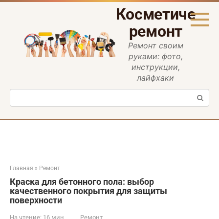
Перейти
Косметическ
к
контенту
ремонт
Ремонт своим
руками: фото,
инструкции,
лайфхаки
Поиск:
Главная
»
Ремонт
Краска для бетонного пола: выбор
качественного покрытия для защиты
поверхности
На чтение:
16 мин
Ремонт