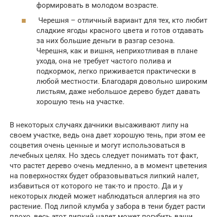
формировать в молодом возрасте.
Черешня – отличный вариант для тех, кто любит
сладкие ягоды красного цвета и готов отдавать
за них большие деньги в разгар сезона.
Черешня, как и вишня, неприхотливая в плане
ухода, она не требует частого полива и
подкормок, легко приживается практически в
любой местности. Благодаря довольно широким
листьям, даже небольшое дерево будет давать
хорошую тень на участке.
В некоторых случаях дачники высаживают липу на
своем участке, ведь она дает хорошую тень, при этом ее
соцветия очень ценные и могут использоваться в
лечебных целях. Но здесь следует понимать тот факт,
что растет дерево очень медленно, а в момент цветения
на поверхностях будет образовываться липкий налет,
избавиться от которого не так-то и просто. Да и у
некоторых людей может наблюдаться аллергия на это
растение. Под липой клумба у забора в тени будет расти
плохо, весь этот липкий налет может погубить ваши