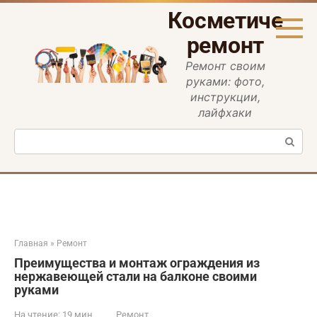
Перейти
Косметическ
к
контенту
ремонт
Ремонт своим
руками: фото,
инструкции,
лайфхаки
Поиск:
Главная
»
Ремонт
Преимущества и монтаж ограждения из
нержавеющей стали на балконе своими
руками
На чтение:
19 мин
Ремонт