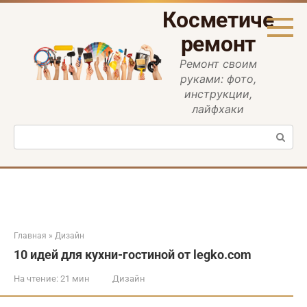
Перейти
Косметическ
к
контенту
ремонт
Ремонт своим
руками: фото,
инструкции,
лайфхаки
Поиск:
Главная
»
Дизайн
10 идей для кухни-гостиной от legko.com
На чтение:
21 мин
Дизайн