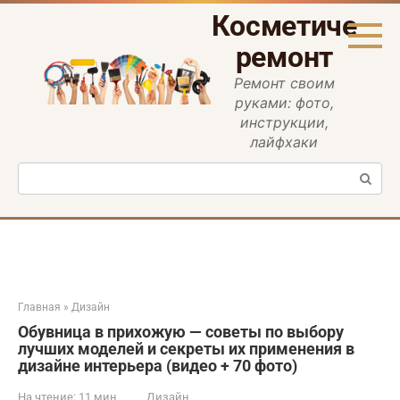
Перейти
Косметическ
к
контенту
ремонт
Ремонт своим
руками: фото,
инструкции,
лайфхаки
Поиск:
Главная
»
Дизайн
Обувница в прихожую — советы по выбору
лучших моделей и секреты их применения в
дизайне интерьера (видео + 70 фото)
На чтение:
11 мин
Дизайн