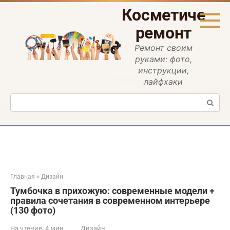
Перейти
Косметическ
к
контенту
ремонт
Ремонт своим
руками: фото,
инструкции,
лайфхаки
Поиск:
Главная
»
Дизайн
Тумбочка в прихожую: современные модели +
правила сочетания в современном интерьере
(130 фото)
На чтение:
4 мин
Дизайн