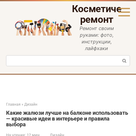
Перейти
Косметическ
к
контенту
ремонт
Ремонт своим
руками: фото,
инструкции,
лайфхаки
Поиск:
Главная
»
Дизайн
Какие жалюзи лучше на балконе использовать
— красивые идеи в интерьере и правила
выбора
На чтение:
12 мин
Дизайн