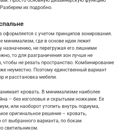
стым. Просто основную дизайнерскую функцию
 Разберем их подробно.
спальне
 оформляется с учетом принципов зонирования.
ле минимализм, где в основе идеи лежит
 назначению, не перегружая его лишними
жно, то для разграничения зон лучше не
, чтобы не резать пространство. Комбинирование
же неуместно. Поэтому единственный вариант
р и расстановка мебели.
занимает кровать. В минимализме наиболее
йна – без изголовья и скрытыми ножками. Ее
ум, или наоборот утопить внутрь подиума,
амое оригинальное решение – кровать,
 от выбранного варианта, по бокам
о светильником.