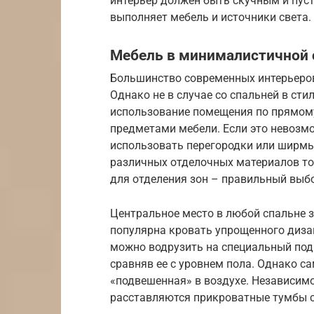
интерьер должен быть скучным и пу
выполняет мебель и источники света.
Мебель в минималистичной 
Большинство современных интерьеров
Однако не в случае со спальней в сти
использование помещения по прямому
предметами мебели. Если это невозмо
использовать перегородки или ширмы
различных отделочных материалов то
для отделения зон – правильный выбо
Центральное место в любой спальне 
популярна кровать упрощенного диза
можно водрузить на специальный поди
сравняв ее с уровнем пола. Однако с
«подвешенная» в воздухе. Независимо
расставляются прикроватные тумбы с