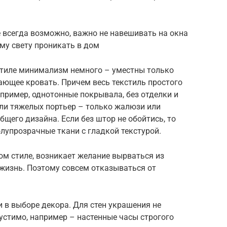
е всегда возможно, важно не навешивать на окна
му свету проникать в дом
 стиле минимализм немного – уместны только
ающее кровать. Причем весь текстиль простого
апример, однотонные покрывала, без отделки и
или тяжелых портьер – только жалюзи или
щего дизайна. Если без штор не обойтись, то
олупрозрачные ткани с гладкой текстурой.
 стиле, возникает желание вырваться из
р жизнь. Поэтому совсем отказываться от
 в выборе декора. Для стен украшения не
устимо, например – настенные часы строгого