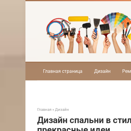
Перейти
к
контенту
Главная страница
Дизайн
Рем
Главная
»
Дизайн
Дизайн спальни в сти
прекрасные идеи