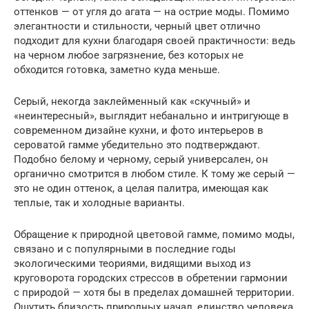
оттенков — от угля до агата — на острие моды. Помимо
элегантности и стильности, черный цвет отлично
подходит для кухни благодаря своей практичности: ведь
на черном любое загрязнение, без которых не
обходится готовка, заметно куда меньше.
Серый, некогда заклейменный как «скучный» и
«неинтересный», выглядит небанально и интригующе в
современном дизайне кухни, и фото интерьеров в
сероватой гамме убедительно это подтверждают.
Подобно белому и черному, серый универсален, он
органично смотрится в любом стиле. К тому же серый —
это не один оттенок, а целая палитра, имеющая как
теплые, так и холодные варианты.
Обращение к природной цветовой гамме, помимо моды,
связано и с популярными в последние годы
экологическими теориями, видящими выход из
круговорота городских стрессов в обретении гармонии
с природой — хотя бы в пределах домашней территории.
Ощутить близость природных начал, единство человека