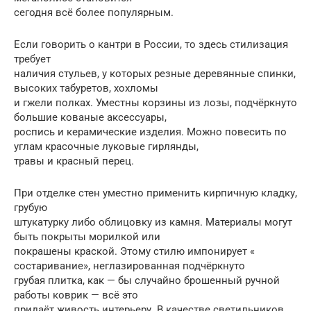
сегодня всё более популярным.
Если говорить о кантри в России, то здесь стилизация
требует
наличия стульев, у которых резные деревянные спинки,
высоких табуретов, хохломы
и гжели полках. Уместны корзины из лозы, подчёркнуто
большие кованые аксессуары,
роспись и керамические изделия. Можно повесить по
углам красочные луковые гирлянды,
травы и красный перец.
При отделке стен уместно применить кирпичную кладку,
грубую
штукатурку либо облицовку из камня. Материалы могут
быть покрыты морилкой или
покрашены краской. Этому стилю импонирует «
состаривание», неглазированная подчёркнуто
грубая плитка, как — бы случайно брошенный ручной
работы коврик — всё это
придаёт живость интерьеру. В качестве светильников