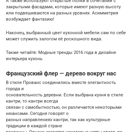
А также используют открытые полки в сочетании с
закрытыми фасадами, которые имеют разную высоту
или подвешиваются на разных уровнях. Асимметрия
возбуждает фантазию!
Наконец, выбранный цвет кухонной мебели сам по себе
может служить залогом её роскошного вида.
Также читайте: Модные тренды 2016 года в дизайне
интерьера кухонь
Французский флер — дерево вокруг нас
В стиле Прованс соединились вместе элегантность
города и
основательность деревни. Если выбрана кухня в стиле
кантри, то кантри всегда
связан с самобытностью, он различается некоторыми
нюансами. Сегодня говорят о
разных направлениях кантри, так как культурные
традиции в каждой стране
различны. Однако имеются некоторые черты стиля, по