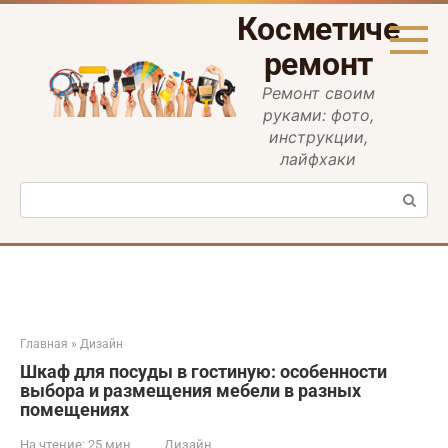
Перейти
Косметическ
к
контенту
ремонт
Ремонт своим
руками: фото,
инструкции,
лайфхаки
Поиск:
Главная
»
Дизайн
Шкаф для посуды в гостиную: особенности
выбора и размещения мебели в разных
помещениях
На чтение:
25 мин
Дизайн