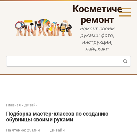
Перейти
Косметическ
к
контенту
ремонт
Ремонт своим
руками: фото,
инструкции,
лайфхаки
Поиск:
Главная
»
Дизайн
Подборка мастер-классов по созданию
обувницы своими руками
На чтение:
25 мин
Дизайн