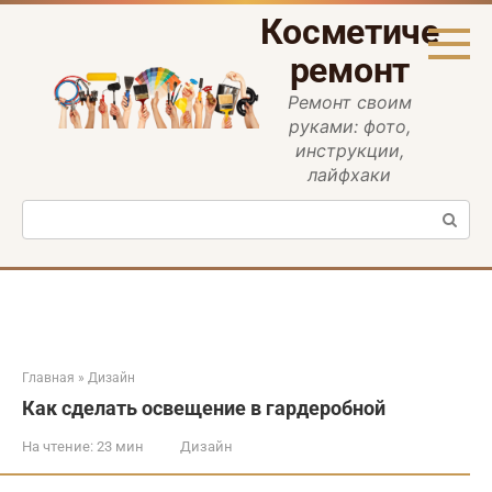
Перейти
Косметическ
к
контенту
ремонт
Ремонт своим
руками: фото,
инструкции,
лайфхаки
Поиск:
Главная
»
Дизайн
Как сделать освещение в гардеробной
На чтение:
23 мин
Дизайн