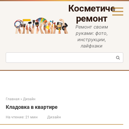
Перейти
Косметическ
к
контенту
ремонт
Ремонт своим
руками: фото,
инструкции,
лайфхаки
Поиск:
Главная
»
Дизайн
Кладовка в квартире
На чтение:
21 мин
Дизайн