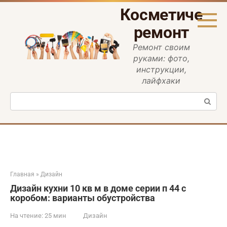
Перейти
Косметическ
к
контенту
ремонт
Ремонт своим
руками: фото,
инструкции,
лайфхаки
Поиск:
Главная
»
Дизайн
Дизайн кухни 10 кв м в доме серии п 44 с
коробом: варианты обустройства
На чтение:
25 мин
Дизайн