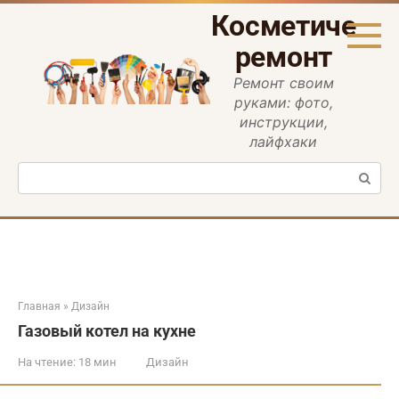
Перейти
Косметическ
к
контенту
ремонт
Ремонт своим
руками: фото,
инструкции,
лайфхаки
Поиск:
Главная
»
Дизайн
Газовый котел на кухне
На чтение:
18 мин
Дизайн