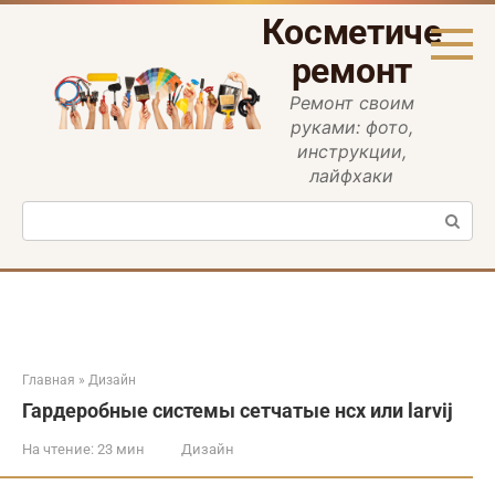
Перейти
Косметическ
к
контенту
ремонт
Ремонт своим
руками: фото,
инструкции,
лайфхаки
Поиск:
Главная
»
Дизайн
Гардеробные системы сетчатые нсх или larvij
На чтение:
23 мин
Дизайн