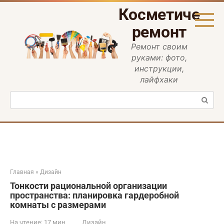
Перейти
Косметическ
к
контенту
ремонт
Ремонт своим
руками: фото,
инструкции,
лайфхаки
Поиск:
Главная
»
Дизайн
Тонкости рациональной организации
пространства: планировка гардеробной
комнаты с размерами
На чтение:
17 мин
Дизайн