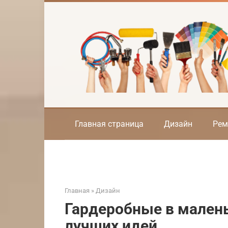
Перейти
к
контенту
Главная страница
Дизайн
Рем
Главная
»
Дизайн
Гардеробные в малень
лучших идей