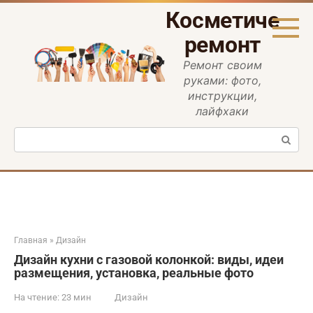
Перейти
Косметическ
к
контенту
ремонт
Ремонт своим
руками: фото,
инструкции,
лайфхаки
Поиск:
Главная
»
Дизайн
Дизайн кухни с газовой колонкой: виды, идеи
размещения, установка, реальные фото
На чтение:
23 мин
Дизайн