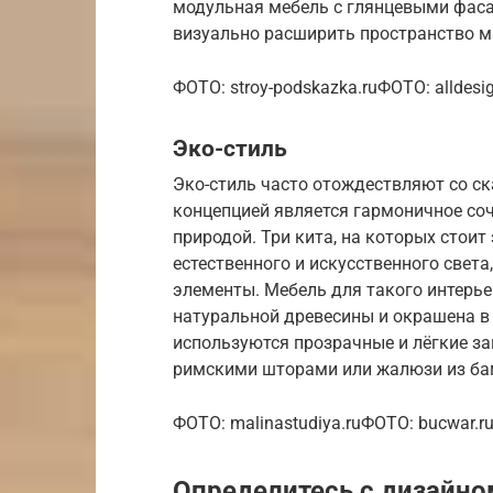
модульная мебель с глянцевыми фас
визуально расширить пространство м
ФОТО: stroy-podskazka.ruФОТО: alldes
Эко-стиль
Эко-стиль часто отождествляют со с
концепцией является гармоничное со
природой. Три кита, на которых стои
естественного и искусственного свет
элементы. Мебель для такого интерье
натуральной древесины и окрашена в с
используются прозрачные и лёгкие за
римскими шторами или жалюзи из бам
ФОТО: malinastudiya.ruФОТО: bucwar.ru
Определитесь с дизайном