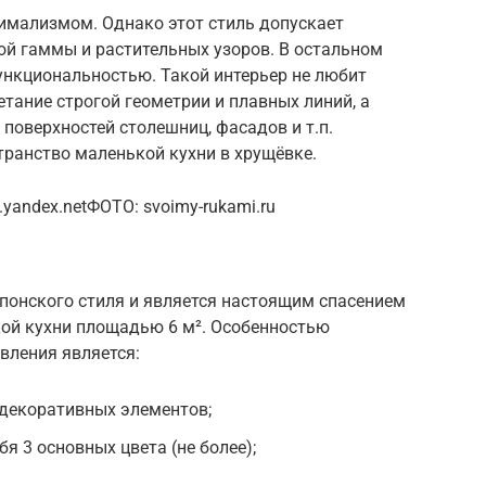
нимализмом. Однако этот стиль допускает
ой гаммы и растительных узоров. В остальном
ункциональностью. Такой интерьер не любит
тание строгой геометрии и плавных линий, а
поверхностей столешниц, фасадов и т.п.
транство маленькой кухни в хрущёвке.
.yandex.netФОТО: svoimy-rukami.ru
онского стиля и является настоящим спасением
кой кухни площадью 6 м². Особенностью
вления является:
декоративных элементов;
я 3 основных цвета (не более);