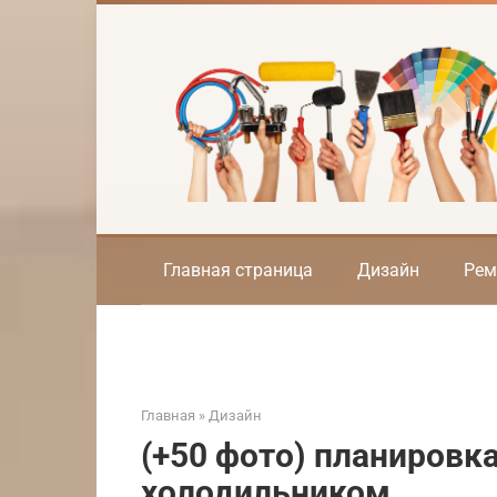
Перейти
к
контенту
Главная страница
Дизайн
Рем
Главная
»
Дизайн
(+50 фото) планировка
холодильником