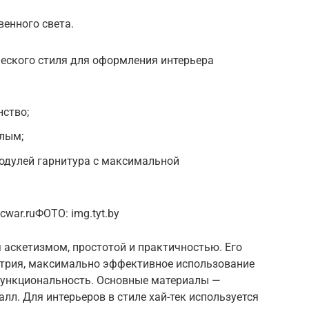
венного света.
еского стиля для оформления интерьера
нство;
тлым;
одулей гарнитура с максимальной
war.ruФОТО: img.tyt.by
я аскетизмом, простотой и практичностью. Его
етрия, максимально эффективное использование
функциональность. Основные материалы —
лл. Для интерьеров в стиле хай-тек используется