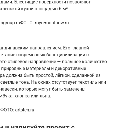
адами. Блестящие поверхности позволяют
аленькой кухни площадью 6 м².
igngroup.ruФОТО: myremontnow.ru
кандинавским направлением. Его главной
четание современных благ цивилизации с
т это стилевое направление — большое количество
а, природные материалы и декоративные
ра должна быть простой, лёгкой, сделанной из
ветлые тона. На окнах отсутствует текстиль или
навески, которые могут быть заменены
бука, хлопка или льна.
ФОТО: artsten.ru
 и нарисуйте проект с