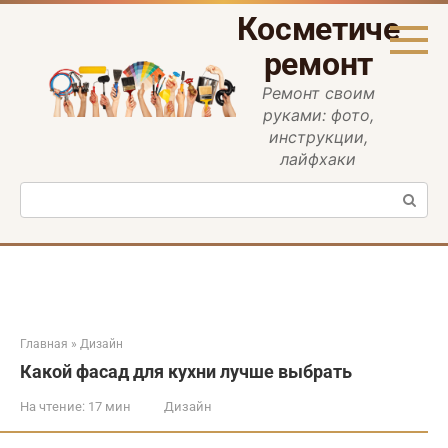
Перейти
Косметическ
к
контенту
ремонт
Ремонт своим
руками: фото,
инструкции,
лайфхаки
Поиск:
Главная
»
Дизайн
Какой фасад для кухни лучше выбрать
На чтение:
17 мин
Дизайн