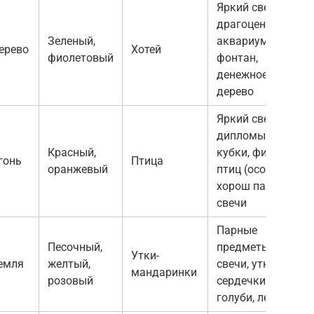
Яркий свет,
драгоценности,
Зеленый,
аквариум,
ерево
Хотей
фиолетовый
фонтан,
денежное
дерево
Яркий свет,
дипломы,
Красный,
кубки, фигурки
гонь
Птица
оранжевый
птиц (особенно
хорош павлин),
свечи
Парные
Песочный,
предметы:
Утки-
емля
желтый,
свечи, утки,
мандаринки
розовый
сердечки,
голуби, лебеди