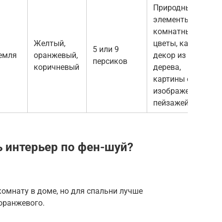
Природные
элементы:
комнатные
Желтый,
цветы, камни,
5 или 9
емля
оранжевый,
декор из
персиков
коричневый
дерева,
картины с
изображением
пейзажей
ь интерьер по фен-шуй?
омнату в доме, но для спальни лучше
оранжевого.