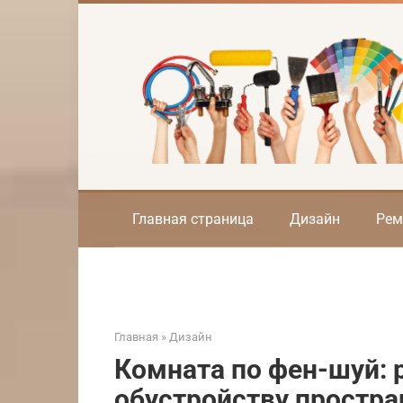
Перейти
к
контенту
Главная страница
Дизайн
Рем
Главная
»
Дизайн
Комната по фен-шуй: 
обустройству простра