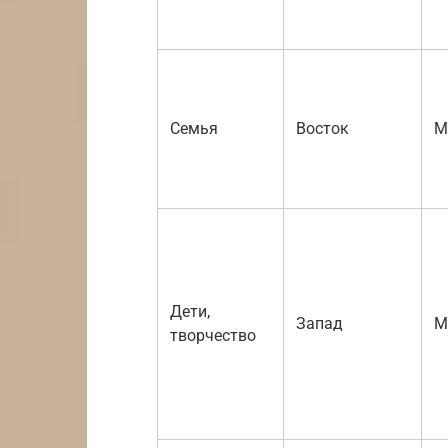
Семья
Восток
М
Дети,
Запад
М
творчество