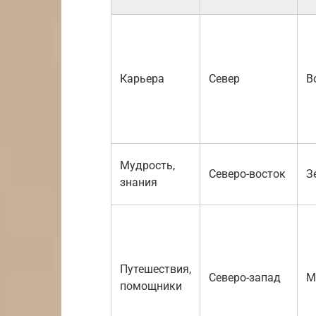
Карьера
Север
В
Мудрость,
Северо-восток
З
знания
Путешествия,
Северо-запад
М
помощники