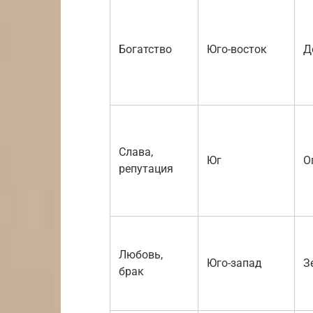
Богатство
Юго-восток
Д
Слава,
Юг
О
репутация
Любовь,
Юго-запад
З
брак