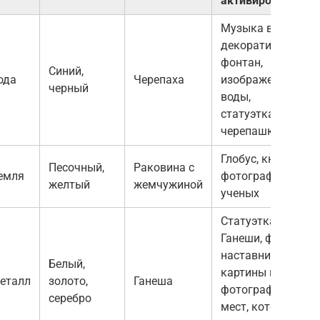
активировать
Музыка ветра,
декоративный
фонтан,
Синий,
ода
Черепаха
изображение
черный
воды,
статуэтка
черепашки
Глобус, книги,
Песочный,
Раковина с
емля
фотографии
желтый
жемчужиной
ученых
Статуэтка
Ганеши, фото
наставников,
Белый,
картины или
еталл
золото,
Ганеша
фотографии
серебро
мест, которые