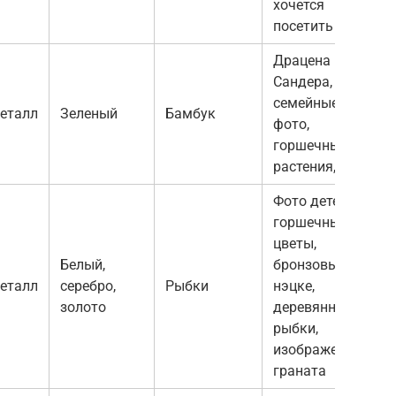
хочется
посетить
Драцена
Сандера,
семейные
еталл
Зеленый
Бамбук
фото,
горшечные
растения,
Фото детей,
горшечные
цветы,
Белый,
бронзовые
еталл
серебро,
Рыбки
нэцке,
золото
деревянные
рыбки,
изображение
граната