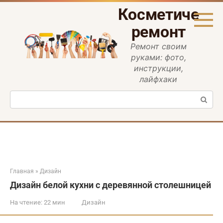
Перейти
Косметическ
к
контенту
ремонт
Ремонт своим
руками: фото,
инструкции,
лайфхаки
Поиск:
Главная
»
Дизайн
Дизайн белой кухни с деревянной столешницей
На чтение:
22 мин
Дизайн