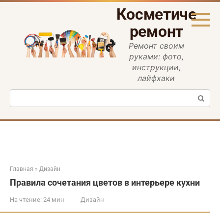
Перейти
Косметическ
к
контенту
ремонт
Ремонт своим
руками: фото,
инструкции,
лайфхаки
Поиск:
Главная
»
Дизайн
Правила сочетания цветов в интерьере кухни
На чтение:
24 мин
Дизайн