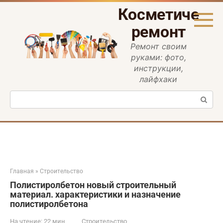
Перейти
Косметическ
к
контенту
ремонт
Ремонт своим
руками: фото,
инструкции,
лайфхаки
Поиск:
Главная
»
Строительство
Полистиролбетон новый строительный
материал. характеристики и назначение
полистиролбетона
На чтение:
22 мин
Строительство