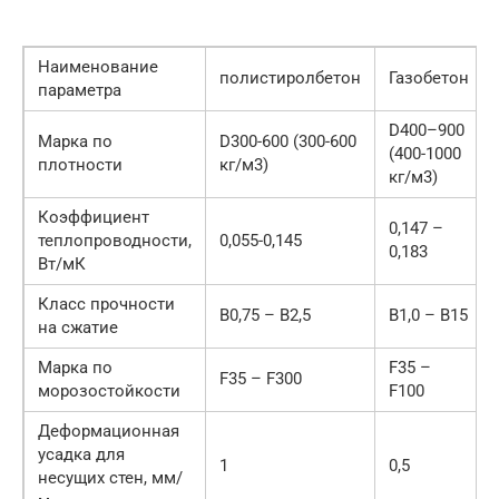
Наименование
полистиролбетон
Газобетон
параметра
D400–900
Марка по
D300-600 (300-600
(400-1000
плотности
кг/м3)
кг/м3)
Коэффициент
0,147 –
теплопроводности,
0,055-0,145
0,183
Вт/мК
Класс прочности
В0,75 – В2,5
В1,0 – В15
на сжатие
Марка по
F35 –
F35 – F300
морозостойкости
F100
Деформационная
усадка для
1
0,5
несущих стен, мм/