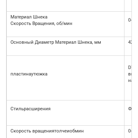
Материал Шнека
0-90
Скорость Вращения, об/мин
Основный Диаметр Материал Шнека, мм
420
DTV
пластинаутюжка
виб
нагр
Стильрасширения
Фик
Скорость вращениятолчеиобмин
0-14