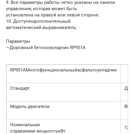
9. Все параметры работы четко указаны на панели
управления, которая может быть
установлена на правой или левой стороне.
10. Доступендополнительный
автоматический выравниватель.
Параметры
—Дорожный бетоноукладчик RP951A
RP951AМногофункциональныйасфальтоукладчик
Стандарт
Доп
Модель двигатели
BF6
Номинальная
137
отдаваемая мощностькВт