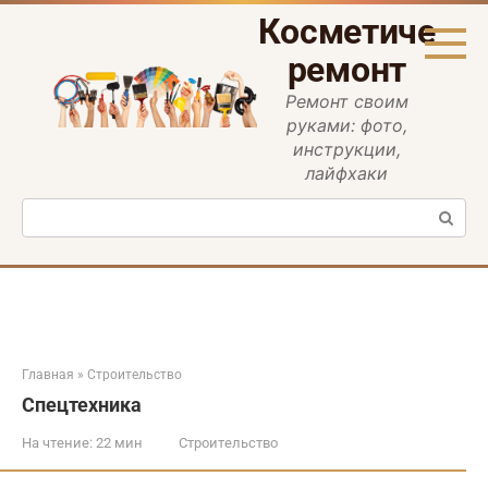
Перейти
Косметическ
к
контенту
ремонт
Ремонт своим
руками: фото,
инструкции,
лайфхаки
Поиск:
Главная
»
Строительство
Спецтехника
На чтение:
22 мин
Строительство