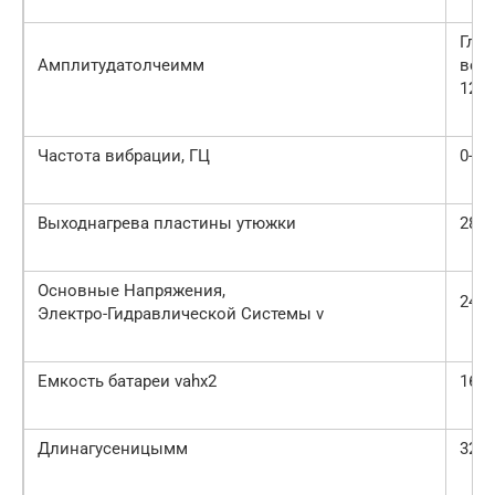
Главн
Амплитудатолчеимм
вспо
12
Частота вибрации, ГЦ
0-50
Выходнагрева пластины утюжки
28
Основные Напряжения,
24
Электро-Гидравлической Системы v
Емкость батареи vahx2
165
Длинагусеницымм
3218