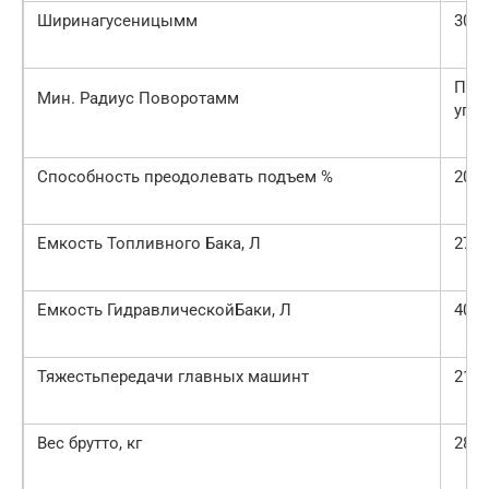
Ширинагусеницымм
300
Пов
Мин. Радиус Поворотамм
упр
Способность преодолевать подъем %
20
Емкость Топливного Бака, Л
270
Емкость ГидравлическойБаки, Л
400
Тяжестьпередачи главных машинт
21.3
Вес брутто, кг
28.7