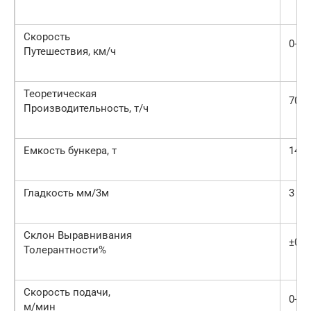
Скорость
0-2.
Путешествия, км/ч
Теоретическая
700
Производительность, т/ч
Емкость бункера, т
14
Гладкость мм/3м
3
Склон Выравнивания
±0.0
Толерантности%
Скорость подачи,
0-24
м/мин