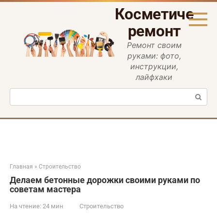
Перейти
Косметическ
к
контенту
ремонт
Ремонт своим
руками: фото,
инструкции,
лайфхаки
Поиск:
Главная
»
Строительство
Делаем бетонные дорожки своими руками по
советам мастера
На чтение:
24 мин
Строительство